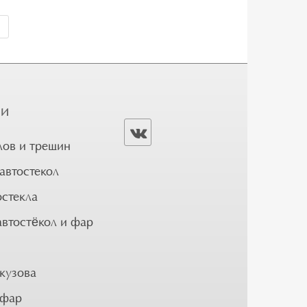
ГИ
лов и трещин
автостекол
остекла
автостёкол и фар
кузова
 фар