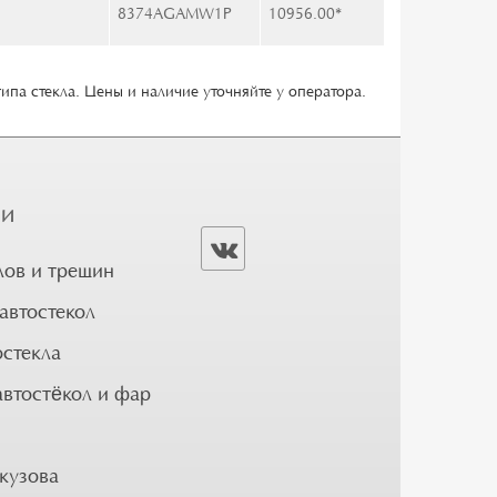
8374AGAMW1P
10956.00
*
типа стекла. Цены и наличие уточняйте у оператора.
ГИ
лов и трещин
автостекол
остекла
автостёкол и фар
кузова