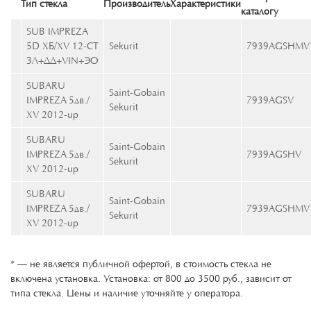
Тип стекла
Производитель
Характеристики
каталогу
SUB IMPREZA
5D ХБ/XV 12-СТ
Sekurit
7939AGSHMV
ЗЛ+ДД+VIN+ЭО
SUBARU
Saint-Gobain
IMPREZA 5дв./
7939AGSV
Sekurit
XV 2012-up
SUBARU
Saint-Gobain
IMPREZA 5дв./
7939AGSHV
Sekurit
XV 2012-up
SUBARU
Saint-Gobain
IMPREZA 5дв./
7939AGSHMV
Sekurit
XV 2012-up
* — не является публичной офертой, в стоимость стекла не
включена установка. Установка: от 800 до 3500 руб., зависит от
типа стекла. Цены и наличие уточняйте у оператора.