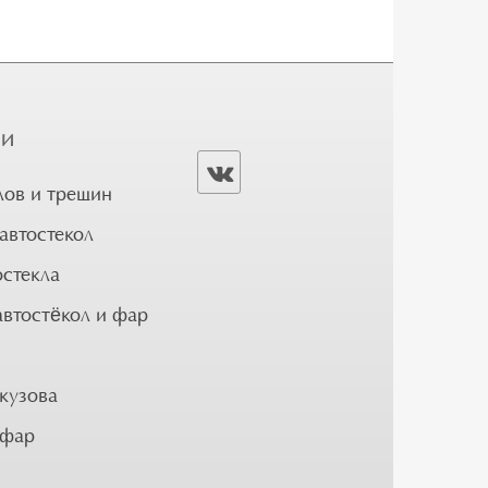
ГИ
лов и трещин
автостекол
остекла
автостёкол и фар
кузова
 фар