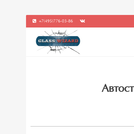
+7(495)776-03-86
Автост