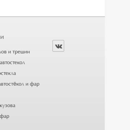
ГИ
лов и трещин
автостекол
остекла
автостёкол и фар
кузова
 фар