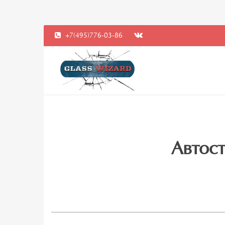
+7(495)776-03-86
Автост