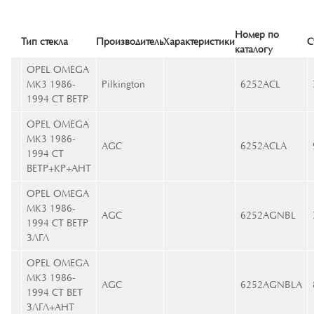
Номер по
Тип стекла
Производитель
Характеристики
С
каталогу
OPEL OMEGA
MK3 1986-
Pilkington
6252ACL
1994 СТ ВЕТР
OPEL OMEGA
MK3 1986-
AGC
6252ACLA
1994 СТ
ВЕТР+КР+АНТ
OPEL OMEGA
MK3 1986-
AGC
6252AGNBL
1994 СТ ВЕТР
ЗЛГЛ
OPEL OMEGA
MK3 1986-
AGC
6252AGNBLA
1994 СТ ВЕТ
ЗЛГЛ+АНТ