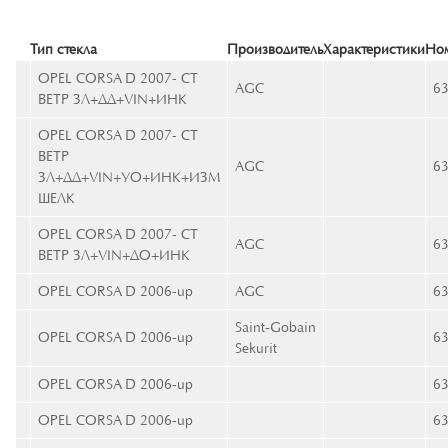
Тип стекла
Производитель
Характеристики
Ном
OPEL CORSA D 2007- СТ
AGC
6
ВЕТР ЗЛ+ДД+VIN+ИНК
OPEL CORSA D 2007- СТ
ВЕТР
AGC
6
ЗЛ+ДД+VIN+УО+ИНК+ИЗМ
ШЕЛК
OPEL CORSA D 2007- СТ
AGC
6
ВЕТР ЗЛ+VIN+ДО+ИНК
OPEL CORSA D 2006-up
AGC
6
Saint-Gobain
OPEL CORSA D 2006-up
6
Sekurit
OPEL CORSA D 2006-up
6
OPEL CORSA D 2006-up
6