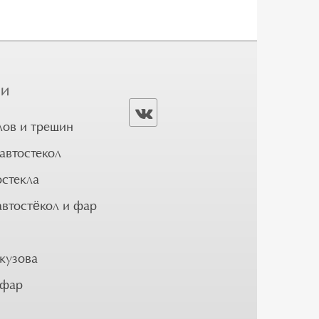
ГИ
лов и трещин
автостекол
остекла
автостёкол и фар
кузова
 фар