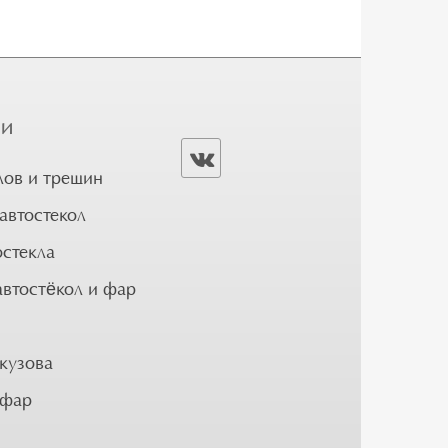
ГИ
лов и трещин
автостекол
остекла
автостёкол и фар
кузова
 фар