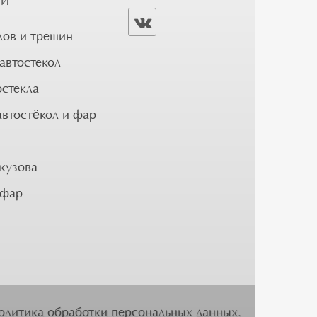
ГИ
лов и трещин
автостекол
остекла
автостёкол и фар
кузова
 фар
олитика обработки персональных данных
.