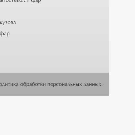
автостёкол и фар
кузова
 фар
олитика обработки персональных данных
.