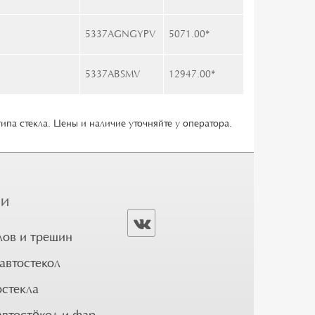
5337AGNGYPV
5071.00
*
5337ABSMV
12947.00
*
типа стекла. Цены и наличие уточняйте у оператора.
ГИ
лов и трещин
автостекол
остекла