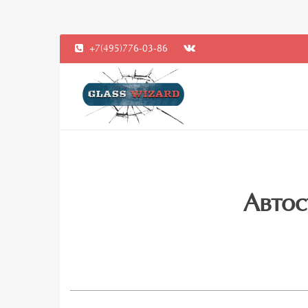
+7(495)776-03-86
Автос