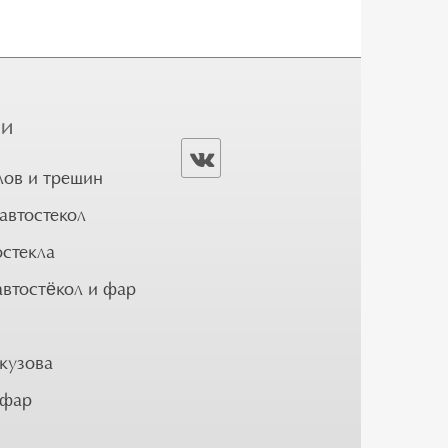
ГИ
лов и трещин
автостекол
остекла
автостёкол и фар
кузова
 фар