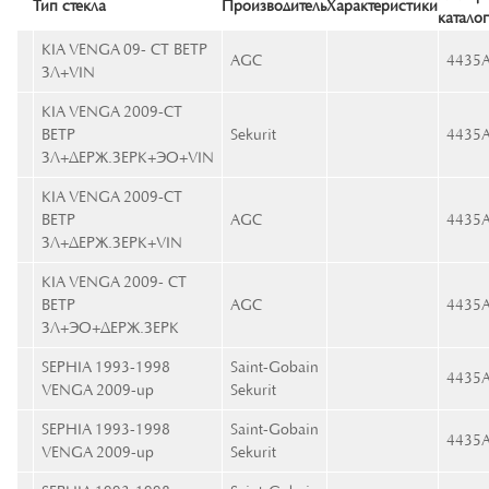
Тип стекла
Производитель
Характеристики
катало
KIA VENGA 09- CТ ВЕТР
AGC
4435
ЗЛ+VIN
KIA VENGA 2009-СТ
ВЕТР
Sekurit
4435
ЗЛ+ДЕРЖ.ЗЕРК+ЭО+VIN
KIA VENGA 2009-СТ
ВЕТР
AGC
4435
ЗЛ+ДЕРЖ.ЗЕРК+VIN
KIA VENGA 2009- СТ
ВЕТР
AGC
4435
ЗЛ+ЭО+ДЕРЖ.ЗЕРК
SEPHIA 1993-1998
Saint-Gobain
4435
VENGA 2009-up
Sekurit
SEPHIA 1993-1998
Saint-Gobain
4435
VENGA 2009-up
Sekurit