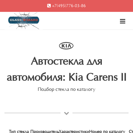
+7(495)776-03-86
Автостекла для
автомобиля: Kia Carens II
Подбор стекла по каталогу
Тип стекла
Производитель
Характеристики
Номер по каталогу
С