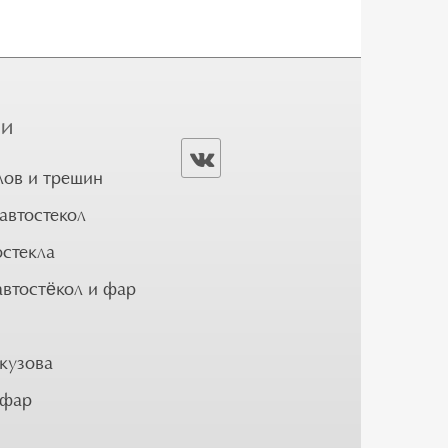
ГИ
лов и трещин
автостекол
остекла
автостёкол и фар
кузова
 фар