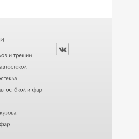
ГИ
лов и трещин
автостекол
остекла
автостёкол и фар
кузова
 фар