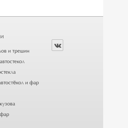
ГИ
лов и трещин
автостекол
остекла
автостёкол и фар
кузова
 фар