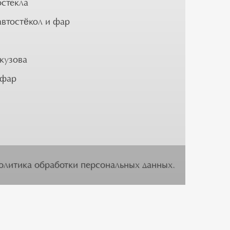
остекла
автостёкол и фар
кузова
 фар
олитика обработки персональных данных
.