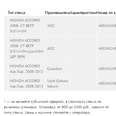
Тип стекла
Производитель
Характеристики
Номер по к
HONDA ACCORD
2008- СТ ВЕТР
AGC
4003AGN
ЗЛГЛ+VIN
HONDA ACCORD
2008- СТ ВЕТР
AGC
4003AGN
ЗЛГЛ+VIN+ДД+ИЗМ
ДЕР ЗЕРК
HONDA ACCORD
Guardian
4003AGN
4дв./5дв. 2008-2012
HONDA ACCORD
Saint-Gobain
4003AGN
4дв./5дв. 2008-2013
Sekurit
* — не является публичной офертой, в стоимость стекла не
включена установка. Установка: от 800 до 3500 руб., зависит от
типа стекла. Цены и наличие уточняйте у оператора.