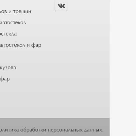
лов и трещин
автостекол
остекла
автостёкол и фар
кузова
 фар
олитика обработки персональных данных
.