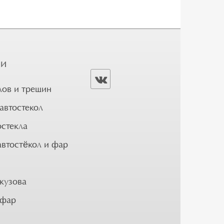
ГИ
лов и трещин
автостекол
остекла
автостёкол и фар
кузова
 фар