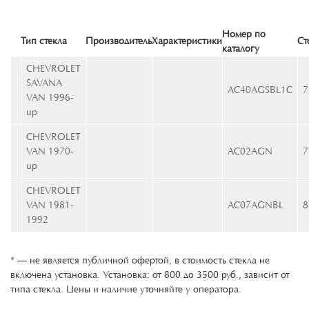
Номер по
Тип стекла
Производитель
Характеристики
Ст
каталогу
CHEVROLET
SAVANA
AC40AGSBL1C
7
VAN 1996-
up
CHEVROLET
VAN 1970-
AC02AGN
7
up
CHEVROLET
VAN 1981-
AC07AGNBL
8
1992
* — не является публичной офертой, в стоимость стекла не
включена установка. Установка: от 800 до 3500 руб., зависит от
типа стекла. Цены и наличие уточняйте у оператора.