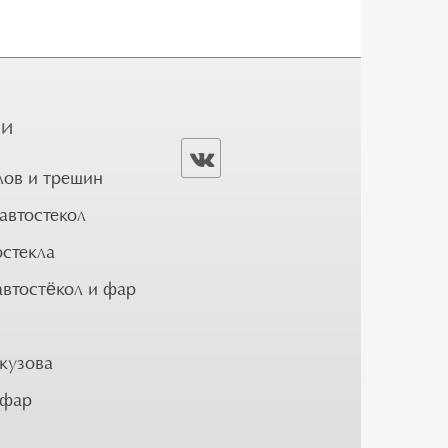
ГИ
лов и трещин
автостекол
остекла
автостёкол и фар
кузова
 фар