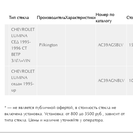
Номер по
Тип стекла
Производитель
Характеристики
Ст
каталогу
CHEVROLET
LUMINA
СЕД 1995-
Pilkington
AC39AGSBLV
1
1996 СТ
ВЕТР
ЗЛГЛ+VIN
CHEVROLET
LUMINA
AC39AGNBLV
1
седан 1995-
up
* — не является публичной офертой, в стоимость стекла не
включена установка. Установка: от 800 до 3500 руб., зависит от
типа стекла. Цены и наличие уточняйте у оператора.