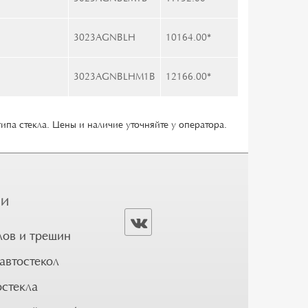
3023AGNBLH
10164.00
*
3023AGNBLHM1B
12166.00
*
типа стекла. Цены и наличие уточняйте у оператора.
ГИ
лов и трещин
автостекол
остекла