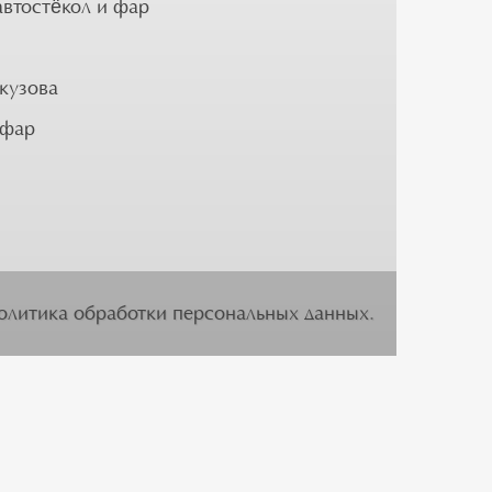
автостёкол и фар
кузова
 фар
олитика обработки персональных данных
.