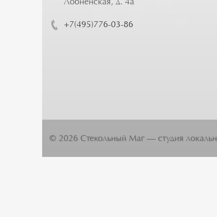
Лобненская, д. 4а
+7(495)776-03-86
©
2026
Стекольный Маг — студия локальн