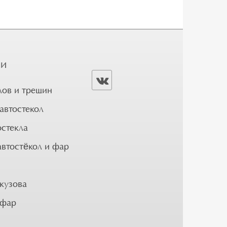
ГИ
лов и трещин
автостекол
остекла
автостёкол и фар
кузова
 фар