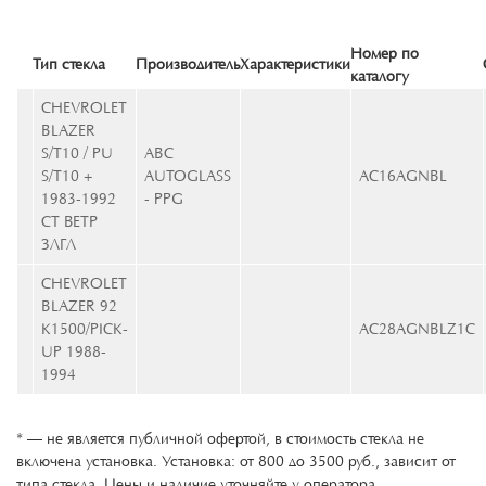
Номер по
Тип стекла
Производитель
Характеристики
каталогу
CHEVROLET
BLAZER
S/T10 / PU
ABC
S/T10 +
AUTOGLASS
AC16AGNBL
1983-1992
- PPG
СТ ВЕТР
ЗЛГЛ
CHEVROLET
BLAZER 92
К1500/PICK-
AC28AGNBLZ1C
UP 1988-
1994
* — не является публичной офертой, в стоимость стекла не
включена установка. Установка: от 800 до 3500 руб., зависит от
типа стекла. Цены и наличие уточняйте у оператора.