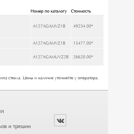
Номер по каталогу
Стоимость
A127AGAMVZ1B
49234.00
*
A127AGAMVZ1B
15477.00
*
A127AGAMUVZ2B
26620.00
*
типа стекла. Цены и наличие уточняйте у оператора.
ГИ
лов и трещин