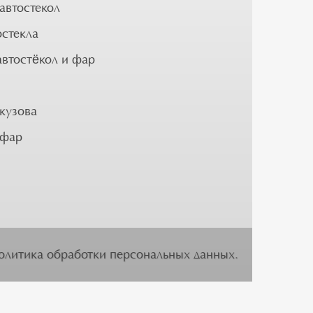
автостекол
остекла
автостёкол и фар
кузова
 фар
олитика обработки персональных данных
.