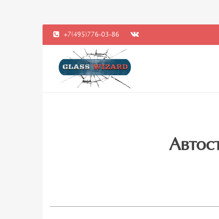
+7(495)776-03-86
Автост