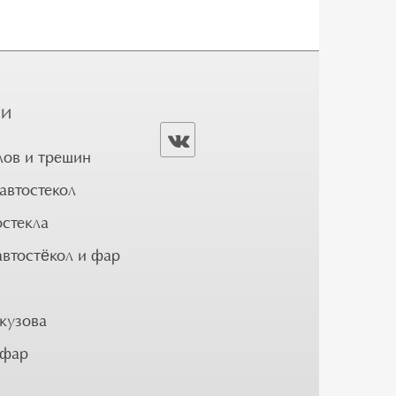
ГИ
лов и трещин
автостекол
остекла
автостёкол и фар
кузова
 фар