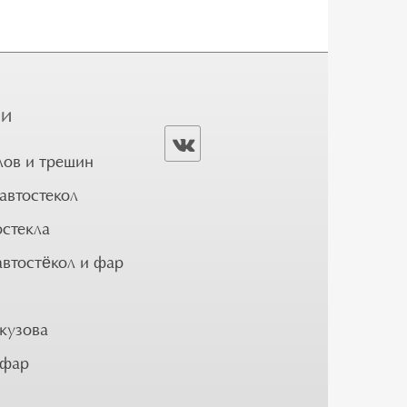
ГИ
лов и трещин
автостекол
остекла
автостёкол и фар
кузова
 фар